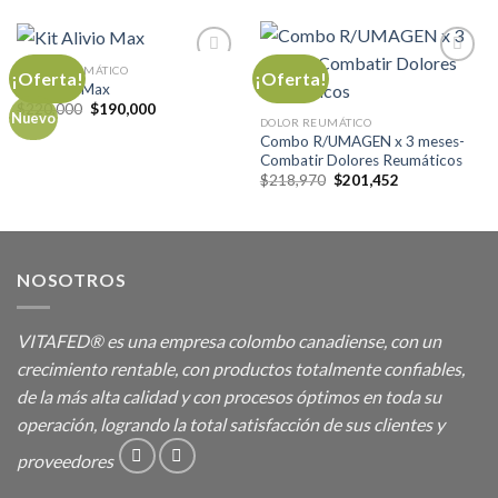
DOLOR REUMÁTICO
¡Oferta!
¡Oferta!
Kit Alivio Max
El
El
$
220,000
$
190,000
Añadir
Añadir
Nuevo
precio
precio
DOLOR REUMÁTICO
a la
a la
original
actual
Combo R/UMAGEN x 3 meses-
lista de
lista de
era:
es:
Combatir Dolores Reumáticos
deseos
deseos
$220,000.
$190,000.
El
El
$
218,970
$
201,452
precio
precio
original
actual
era:
es:
$218,970.
$201,452.
NOSOTROS
VITAFED® es una empresa colombo canadiense, con un
crecimiento rentable, con productos totalmente confiables,
de la más alta calidad y con procesos óptimos en toda su
operación, logrando la total satisfacción de sus clientes y
proveedores