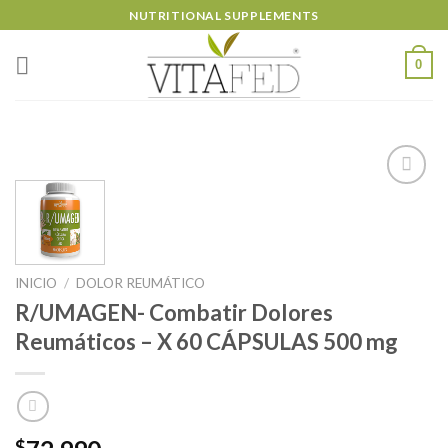
Skip
NUTRITIONAL SUPPLEMENTS
to
content
0
Añadir
a la
lista de
INICIO
/
DOLOR REUMÁTICO
deseos
R/UMAGEN- Combatir Dolores
Reumáticos – X 60 CÁPSULAS 500 mg
$