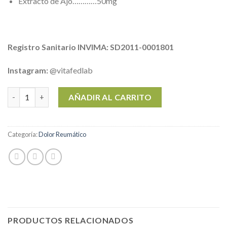
Extracto de Ajo…………50mg
Registro Sanitario INVIMA: SD2011-0001801
Instagram:
@vitafedlab
R/UMAGEN- Combatir Dolores Reumáticos - X 60 CÁPSULAS 500
AÑADIR AL CARRITO
Categoría:
Dolor Reumático
PRODUCTOS RELACIONADOS