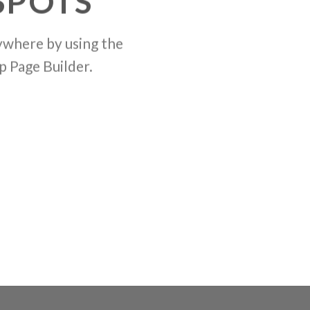
SPOTS
where by using the
comb
p Page Builder.