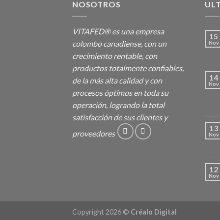
NOSOTROS
UL
VITAFED® es una empresa
15
colombo canadiense, con un
Nov
crecimiento rentable, con
productos totalmente confiables,
14
de la más alta calidad y con
Nov
procesos óptimos en toda su
operación, logrando la total
satisfacción de sus clientes y
13
proveedores
Nov
12
Nov
Copyright 2026 ©
Créalo Digital