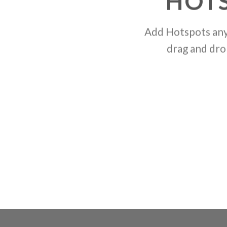
HOT
Add Hotspots any
drag and dro