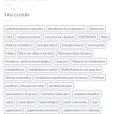
TAG CLOUD
antiinflamatorios naturales
beneficios de la vitamina C
Bienestar
Chía
compras en línea
cúrcuma en cápsulas
DEFENGEN
dieta
dolores reumáticos
energía diaria
Energía natural
envío gratis
Fatiga
fibra con sabor a naranja
fibra para bajar de peso
fortalecer sistema inmunológico
Guaraná
Mejorar el rendimiento
metabolismo
metabolismo rápido
Multivitaminas con guaraná
ofertas especiales
productos respaldados por la ciencia
Psyllium
psyllium y chía para el colon
pérdida de peso
quemadores de grasa
remedios naturales
respaldo científico
salud
salud diaria
Salud integral
salud y bienestar
supl
suplemento
suplementos efectivos
suplementos en Colombia