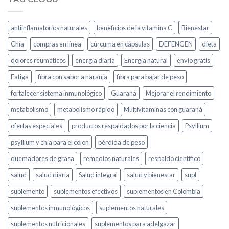
antiinflamatorios naturales
beneficios de la vitamina C
Bienestar
Chía
compras en línea
cúrcuma en cápsulas
DEFENGEN
dieta
dolores reumáticos
energía diaria
Energía natural
envío gratis
Fatiga
fibra con sabor a naranja
fibra para bajar de peso
fortalecer sistema inmunológico
Guaraná
Mejorar el rendimiento
metabolismo
metabolismo rápido
Multivitaminas con guaraná
ofertas especiales
productos respaldados por la ciencia
Psyllium
psyllium y chía para el colon
pérdida de peso
quemadores de grasa
remedios naturales
respaldo científico
salud
salud diaria
Salud integral
salud y bienestar
supl
suplemento
suplementos efectivos
suplementos en Colombia
suplementos inmunológicos
suplementos naturales
suplementos nutricionales
suplementos para adelgazar