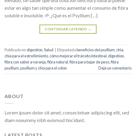
elevado, sin saber que una solución sencilla y natural puede
estar en algo tan simple como aumentar el consumo de fibra
soluble e insoluble. 🌱 ¿Qué es el Psyllium […]
CONTINUAR LEYENDO
→
Publicado en
digestion
,
Salud
|
Etiquetado
beneficios del psyllium
,
chia
,
chía para el estreñimiento
,
cómo mejorar el tránsito intestinal
,
digestion
,
fibra con sabor a naranja
,
fibra natural
,
fibra para bajar de peso
,
fibra
psyllium
,
psyllium y chía para el colon
Deje un comentario
ABOUT
Lorem ipsum dolor sit amet, consectetuer adipiscing elit, sed
diam nonummy nibh euismod tincidunt.
LATEST POSTS