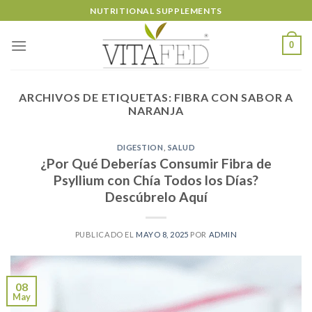
Skip
NUTRITIONAL SUPPLEMENTS
to
content
0
ARCHIVOS DE ETIQUETAS:
FIBRA CON SABOR A
NARANJA
DIGESTION
,
SALUD
¿Por Qué Deberías Consumir Fibra de
Psyllium con Chía Todos los Días?
Descúbrelo Aquí
PUBLICADO EL
MAYO 8, 2025
POR
ADMIN
08
May