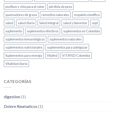
psyllium y chía para el colon
pérdida de peso
quemadores de grasa
remedios naturales
respaldo científico
salud
salud diaria
Salud integral
salud y bienestar
supl
suplemento
suplementos efectivos
suplementos en Colombia
suplementos inmunológicos
suplementos naturales
suplementos nutricionales
suplementos para adelgazar
Suplementos para energía
Vitafed
VITAFED Colombia
Vitalidad diaria
CATEGORÍAS
digestion
(1)
Dolore Reumaticos
(1)