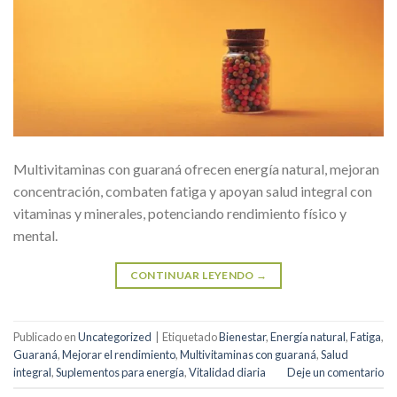
Multivitaminas con guaraná ofrecen energía natural, mejoran
concentración, combaten fatiga y apoyan salud integral con
vitaminas y minerales, potenciando rendimiento físico y
mental.
CONTINUAR LEYENDO
→
Publicado en
Uncategorized
|
Etiquetado
Bienestar
,
Energía natural
,
Fatiga
,
Guaraná
,
Mejorar el rendimiento
,
Multivitaminas con guaraná
,
Salud
integral
,
Suplementos para energía
,
Vitalidad diaria
Deje un comentario