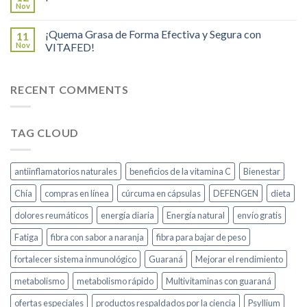
Nov
¡Quema Grasa de Forma Efectiva y Segura con
11
Nov
VITAFED!
RECENT COMMENTS
TAG CLOUD
antiinflamatorios naturales
beneficios de la vitamina C
Bienestar
Chía
compras en línea
cúrcuma en cápsulas
DEFENGEN
dieta
dolores reumáticos
energía diaria
Energía natural
envío gratis
Fatiga
fibra con sabor a naranja
fibra para bajar de peso
fortalecer sistema inmunológico
Guaraná
Mejorar el rendimiento
metabolismo
metabolismo rápido
Multivitaminas con guaraná
ofertas especiales
productos respaldados por la ciencia
Psyllium