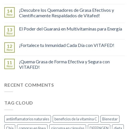
¡Descubre los Quemadores de Grasa Efectivos y
14
Nov
Científicamente Respaldados de Vitafed!
El Poder del Guaraná en Multivitaminas para Energía
13
Nov
¡Fortalece tu Inmunidad Cada Día con VITAFED!
12
Nov
¡Quema Grasa de Forma Efectiva y Segura con
11
Nov
VITAFED!
RECENT COMMENTS
TAG CLOUD
antiinflamatorios naturales
beneficios de la vitamina C
Bienestar
Chía
compras en línea
cúrcuma en cápsulas
DEFENGEN
dieta