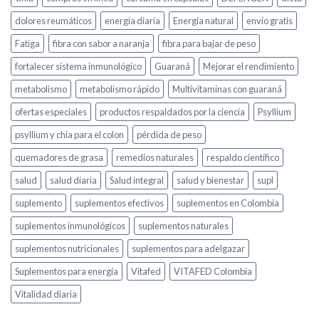
dolores reumáticos
energía diaria
Energía natural
envío gratis
Fatiga
fibra con sabor a naranja
fibra para bajar de peso
fortalecer sistema inmunológico
Guaraná
Mejorar el rendimiento
metabolismo
metabolismo rápido
Multivitaminas con guaraná
ofertas especiales
productos respaldados por la ciencia
Psyllium
psyllium y chía para el colon
pérdida de peso
quemadores de grasa
remedios naturales
respaldo científico
salud
salud diaria
Salud integral
salud y bienestar
supl
suplemento
suplementos efectivos
suplementos en Colombia
suplementos inmunológicos
suplementos naturales
suplementos nutricionales
suplementos para adelgazar
Suplementos para energía
Vitafed
VITAFED Colombia
Vitalidad diaria