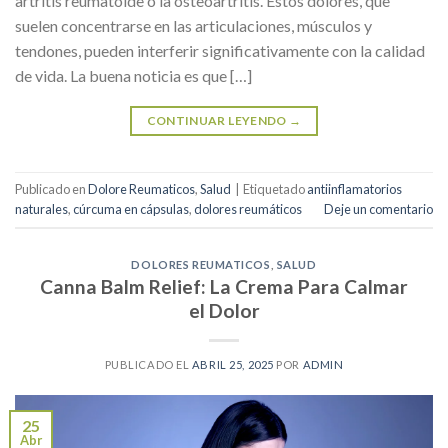
artritis reumatoide o la osteoartritis. Estos dolores, que
suelen concentrarse en las articulaciones, músculos y
tendones, pueden interferir significativamente con la calidad
de vida. La buena noticia es que […]
CONTINUAR LEYENDO
→
Publicado en
Dolore Reumaticos
,
Salud
|
Etiquetado
antiinflamatorios
naturales
,
cúrcuma en cápsulas
,
dolores reumáticos
Deje un comentario
DOLORES REUMATICOS
,
SALUD
Canna Balm Relief: La Crema Para Calmar
el Dolor
PUBLICADO EL
ABRIL 25, 2025
POR
ADMIN
25
Abr