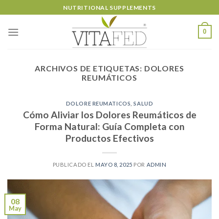
Skip
NUTRITIONAL SUPPLEMENTS
to
content
0
ARCHIVOS DE ETIQUETAS:
DOLORES
REUMÁTICOS
DOLORE REUMATICOS
,
SALUD
Cómo Aliviar los Dolores Reumáticos de
Forma Natural: Guía Completa con
Productos Efectivos
PUBLICADO EL
MAYO 8, 2025
POR
ADMIN
08
May