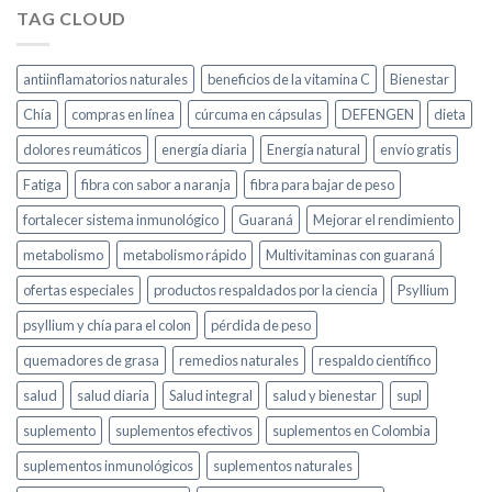
TAG CLOUD
antiinflamatorios naturales
beneficios de la vitamina C
Bienestar
Chía
compras en línea
cúrcuma en cápsulas
DEFENGEN
dieta
dolores reumáticos
energía diaria
Energía natural
envío gratis
Fatiga
fibra con sabor a naranja
fibra para bajar de peso
fortalecer sistema inmunológico
Guaraná
Mejorar el rendimiento
metabolismo
metabolismo rápido
Multivitaminas con guaraná
ofertas especiales
productos respaldados por la ciencia
Psyllium
psyllium y chía para el colon
pérdida de peso
quemadores de grasa
remedios naturales
respaldo científico
salud
salud diaria
Salud integral
salud y bienestar
supl
suplemento
suplementos efectivos
suplementos en Colombia
suplementos inmunológicos
suplementos naturales