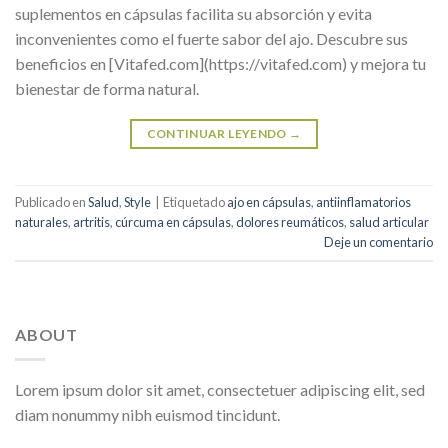
suplementos en cápsulas facilita su absorción y evita
inconvenientes como el fuerte sabor del ajo. Descubre sus
beneficios en [Vitafed.com](https://vitafed.com) y mejora tu
bienestar de forma natural.
CONTINUAR LEYENDO
→
Publicado en
Salud
,
Style
|
Etiquetado
ajo en cápsulas
,
antiinflamatorios
naturales
,
artritis
,
cúrcuma en cápsulas
,
dolores reumáticos
,
salud articular
Deje un comentario
ABOUT
Lorem ipsum dolor sit amet, consectetuer adipiscing elit, sed
diam nonummy nibh euismod tincidunt.