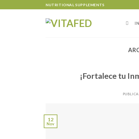
Skip
NUTRITIONAL SUPPLEMENTS
to
content
I
AR
¡Fortalece tu I
PUBLICA
12
Nov