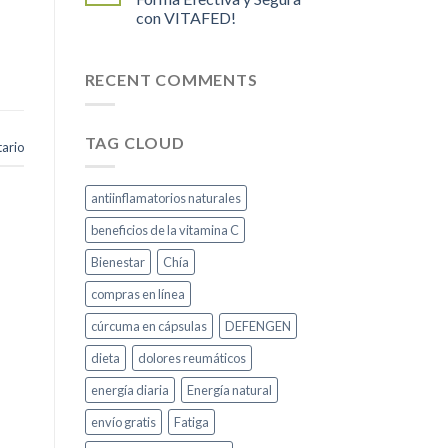
con VITAFED!
RECENT COMMENTS
TAG CLOUD
ario
antiinflamatorios naturales
beneficios de la vitamina C
Bienestar
Chía
compras en línea
cúrcuma en cápsulas
DEFENGEN
dieta
dolores reumáticos
energía diaria
Energía natural
envío gratis
Fatiga