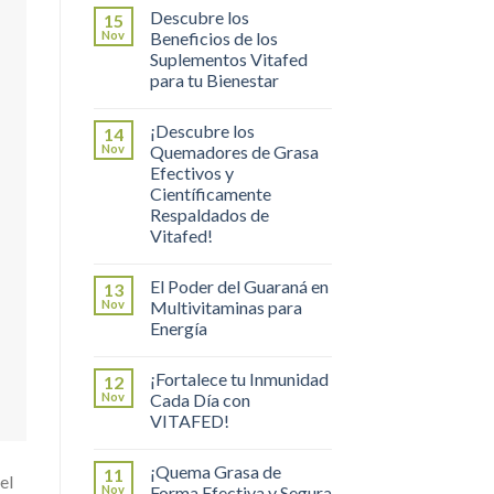
Descubre los
15
Nov
Beneficios de los
Suplementos Vitafed
para tu Bienestar
¡Descubre los
14
Nov
Quemadores de Grasa
Efectivos y
Científicamente
Respaldados de
Vitafed!
El Poder del Guaraná en
13
Nov
Multivitaminas para
Energía
¡Fortalece tu Inmunidad
12
Nov
Cada Día con
VITAFED!
¡Quema Grasa de
11
el
Nov
Forma Efectiva y Segura