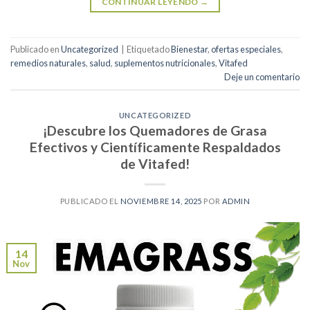
CONTINUAR LEYENDO
→
Publicado en
Uncategorized
|
Etiquetado
Bienestar
,
ofertas especiales
,
remedios naturales
,
salud
,
suplementos nutricionales
,
Vitafed
Deje un comentario
UNCATEGORIZED
¡Descubre los Quemadores de Grasa
Efectivos y Científicamente Respaldados
de Vitafed!
PUBLICADO EL
NOVIEMBRE 14, 2025
POR
ADMIN
14
Nov