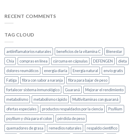
RECENT COMMENTS
TAG CLOUD
antiinflamatorios naturales
beneficios de la vitamina C
Bienestar
Chía
compras en línea
cúrcuma en cápsulas
DEFENGEN
dieta
dolores reumáticos
energía diaria
Energía natural
envío gratis
Fatiga
fibra con sabor a naranja
fibra para bajar de peso
fortalecer sistema inmunológico
Guaraná
Mejorar el rendimiento
metabolismo
metabolismo rápido
Multivitaminas con guaraná
ofertas especiales
productos respaldados por la ciencia
Psyllium
psyllium y chía para el colon
pérdida de peso
quemadores de grasa
remedios naturales
respaldo científico