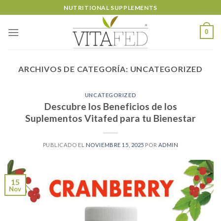
Skip
NUTRITIONAL SUPPLEMENTS
to
content
0
ARCHIVOS DE CATEGORÍA:
UNCATEGORIZED
UNCATEGORIZED
Descubre los Beneficios de los
Suplementos Vitafed para tu Bienestar
PUBLICADO EL
NOVIEMBRE 15, 2025
POR
ADMIN
15
Nov