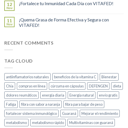
¡Fortalece tu Inmunidad Cada Día con VITAFED!
12
Nov
¡Quema Grasa de Forma Efectiva y Segura con
11
Nov
VITAFED!
RECENT COMMENTS
TAG CLOUD
antiinflamatorios naturales
beneficios de la vitamina C
Bienestar
Chía
compras en línea
cúrcuma en cápsulas
DEFENGEN
dieta
dolores reumáticos
energía diaria
Energía natural
envío gratis
Fatiga
fibra con sabor a naranja
fibra para bajar de peso
fortalecer sistema inmunológico
Guaraná
Mejorar el rendimiento
metabolismo
metabolismo rápido
Multivitaminas con guaraná