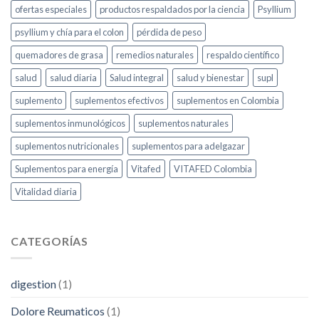
ofertas especiales
productos respaldados por la ciencia
Psyllium
psyllium y chía para el colon
pérdida de peso
quemadores de grasa
remedios naturales
respaldo científico
salud
salud diaria
Salud integral
salud y bienestar
supl
suplemento
suplementos efectivos
suplementos en Colombia
suplementos inmunológicos
suplementos naturales
suplementos nutricionales
suplementos para adelgazar
Suplementos para energía
Vitafed
VITAFED Colombia
Vitalidad diaria
CATEGORÍAS
digestion
(1)
Dolore Reumaticos
(1)