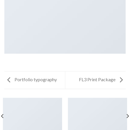
Portfolio typography
FL3 Print Package