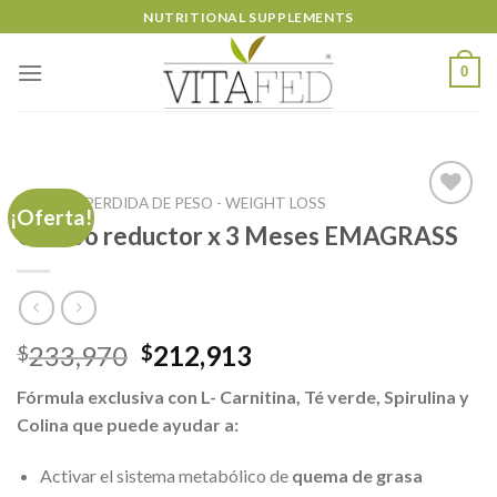
Skip
NUTRITIONAL SUPPLEMENTS
to
content
0
INICIO
/
PERDIDA DE PESO - WEIGHT LOSS
¡Oferta!
Combo reductor x 3 Meses EMAGRASS
Añadir
a la
lista de
deseos
El
El
233,970
212,913
$
$
precio
precio
Fórmula exclusiva con L- Carnitina, Té verde, Spirulina y
original
actual
Colina que puede ayudar a:
era:
es:
$233,970.
$212,913.
Activar el sistema metabólico de
quema de grasa