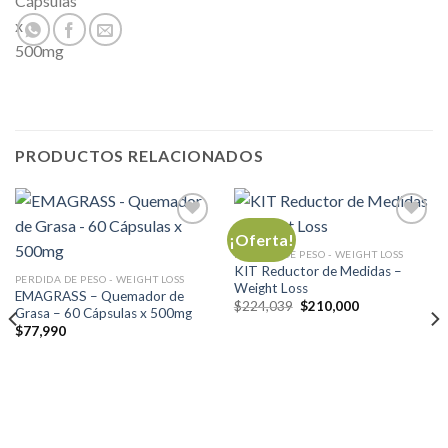
PRODUCTOS RELACIONADOS
¡Oferta!
PERDIDA DE PESO - WEIGHT LOSS
KIT Reductor de Medidas –
Añadir
Añadir
PERDIDA DE PESO - WEIGHT LOSS
Weight Loss
a la
a la
EMAGRASS – Quemador de
lista de
lista de
El
El
$
224,039
$
210,000
Grasa – 60 Cápsulas x 500mg
deseos
deseos
precio
precio
$
77,990
original
actual
era:
es:
$224,039.
$210,000.