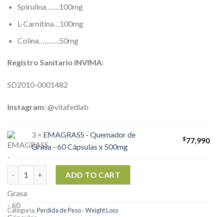
Spirulina…….100mg
L-Carnitina…100mg
Colina………..50mg
Registro Sanitario INVIMA:
SD2010-0001482
Instagram:
@vitafedlab
3 ×
EMAGRASS - Quemador de
$
77,990
Grasa - 60 Cápsulas x 500mg
Combo reductor x 3 Meses EMAGRASS cantidad
ADD TO CART
Categoría:
Perdida de Peso - Weight Loss