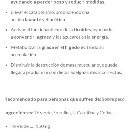
ayudando a perder peso y reducir medidas.
Elevar el catabolismo, produciendo una
acción
laxante
y
diurética
.
Activar el funcionamiento de la
tiroides
, ayudando
a
convertir la
grasa
y los azucares en la
energía
.
Metabolizar la
grasa
en el
hígado
evitando su
acumulación.
Disminuir la destrucción de masa muscular que puede
llegar a producirse con dietas adelgazantes incorrectas.
Recomendado para personas que sufren de:
Sobre peso.
In
gredientes:
Té verde, Spirulina, L- Carnitina y Colina.
Té Verde……150mg