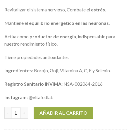
Revitalizar el sistema nervioso, Combate el
estrés
.
Mantiene el
equilibrio energético en las neuronas
.
Actúa como
productor de energía
, indispensable para
nuestro rendimiento físico.
Tiene propiedades antioxdantes
In
gredientes:
Borojo, Goji, Vitamina A, C, E y Selenio.
Registro Sanitario INVIMA:
NSA-002064-2016
Instagram:
@vitafedlab
FRUCTICEBRIN - Desarrollo Cerebral 60 tabletas x 600 mg canti
AÑADIR AL CARRITO