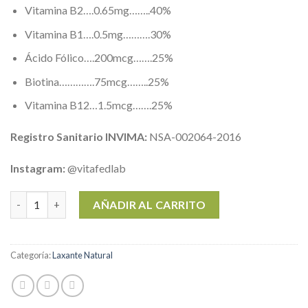
Vitamina B2….0.65mg……..40%
Vitamina B1….0.5mg……….30%
Ácido Fólico….200mcg…….25%
Biotina………….75mcg……..25%
Vitamina B12…1.5mcg…….25%
Registro Sanitario INVIMA:
NSA-002064-2016
Instagram:
@vitafedlab
PIPAHAYA - Skin & Hair Care + 10 VITAMINAS - 60 Tabletas x 80
AÑADIR AL CARRITO
Categoría:
Laxante Natural