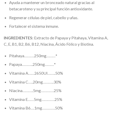
Ayuda a mantener un bronceado natural gracias al
betacaroteno y su principal función antioxidante.
Regenerar células de piel, cabello y uñas.
Fortalecer el sistema inmune.
INGREDIENTES:
Extracto de Papaya y Pitahaya, Vitamina A,
C, E, B1, B2, B6, B12, Niacina, Ácido Fólico y Biotina.
Pitahaya……….250mg………*
Papaya………..250mg………*
Vitamina A……2650UI……..50%
Vitamina C…..20mg………..30%
Niacina………..5mg………….25%
Vitamina E……5mg………….25%
Vitamina B6….1mg………….50%