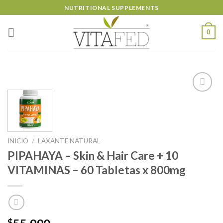
Skip
NUTRITIONAL SUPPLEMENTS
to
content
0
Añadir
a la
lista de
INICIO
/
LAXANTE NATURAL
deseos
PIPAHAYA – Skin & Hair Care + 10
VITAMINAS – 60 Tabletas x 800mg
$