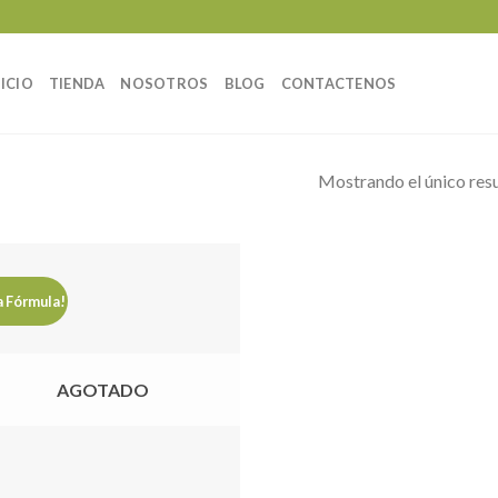
NICIO
TIENDA
NOSOTROS
BLOG
CONTACTENOS
Mostrando el único res
 Fórmula!
Añadir
a la
lista de
AGOTADO
deseos