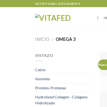
Skip
NUTRITIONAL SUPPLEMENTS
to
content
I
INICIO
/
OMEGA 3
VISTAZO
Nueva
Calcio
Insomnio
Proteins-Proteínas
Hydrolized Collagen - Colágeno
Hidrolizado