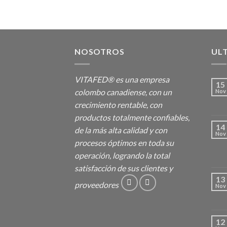
NOSOTROS
UL
VITAFED® es una empresa
15
colombo canadiense, con un
Nov
crecimiento rentable, con
productos totalmente confiables,
14
de la más alta calidad y con
Nov
procesos óptimos en toda su
operación, logrando la total
satisfacción de sus clientes y
13
proveedores
Nov
12