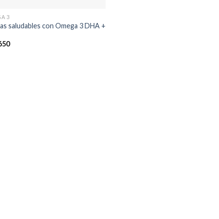
A 3
s saludables con Omega 3 DHA +
650