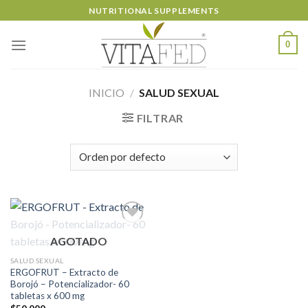
Skip
NUTRITIONAL SUPPLEMENTS
to
content
0
INICIO
/
SALUD SEXUAL
FILTRAR
AGOTADO
Añadir
SALUD SEXUAL
a la
ERGOFRUT – Extracto de
lista de
Borojó – Potencializador- 60
deseos
tabletas x 600 mg