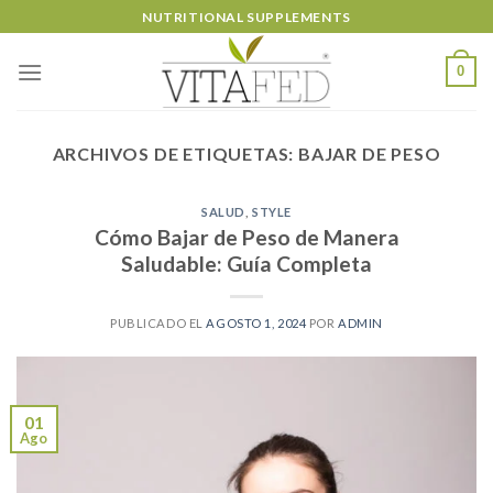
Skip
NUTRITIONAL SUPPLEMENTS
to
content
0
ARCHIVOS DE ETIQUETAS:
BAJAR DE PESO
SALUD
,
STYLE
Cómo Bajar de Peso de Manera
Saludable: Guía Completa
PUBLICADO EL
AGOSTO 1, 2024
POR
ADMIN
01
Ago