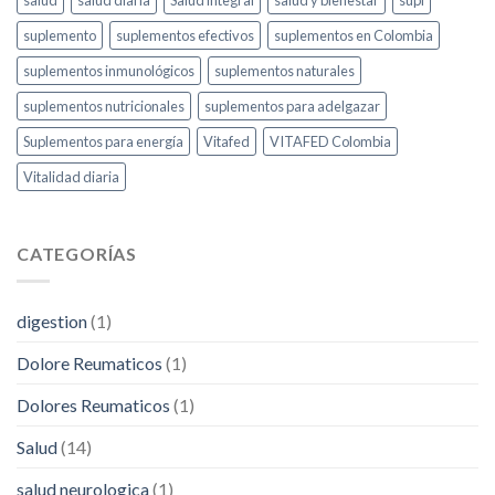
salud
salud diaria
Salud integral
salud y bienestar
supl
suplemento
suplementos efectivos
suplementos en Colombia
suplementos inmunológicos
suplementos naturales
suplementos nutricionales
suplementos para adelgazar
Suplementos para energía
Vitafed
VITAFED Colombia
Vitalidad diaria
CATEGORÍAS
digestion
(1)
Dolore Reumaticos
(1)
Dolores Reumaticos
(1)
Salud
(14)
salud neurologica
(1)