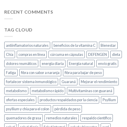
RECENT COMMENTS
TAG CLOUD
antiinflamatorios naturales
beneficios de la vitamina C
Bienestar
Chía
compras en línea
cúrcuma en cápsulas
DEFENGEN
dieta
dolores reumáticos
energía diaria
Energía natural
envío gratis
Fatiga
fibra con sabor a naranja
fibra para bajar de peso
fortalecer sistema inmunológico
Guaraná
Mejorar el rendimiento
metabolismo
metabolismo rápido
Multivitaminas con guaraná
ofertas especiales
productos respaldados por la ciencia
Psyllium
psyllium y chía para el colon
pérdida de peso
quemadores de grasa
remedios naturales
respaldo científico