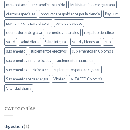
metabolismo
metabolismo rápido
Multivitaminas con guaraná
ofertas especiales
productos respaldados por la ciencia
Psyllium
psyllium y chía para el colon
pérdida de peso
quemadores de grasa
remedios naturales
respaldo científico
salud
salud diaria
Salud integral
salud y bienestar
supl
suplemento
suplementos efectivos
suplementos en Colombia
suplementos inmunológicos
suplementos naturales
suplementos nutricionales
suplementos para adelgazar
Suplementos para energía
Vitafed
VITAFED Colombia
Vitalidad diaria
CATEGORÍAS
digestion
(1)