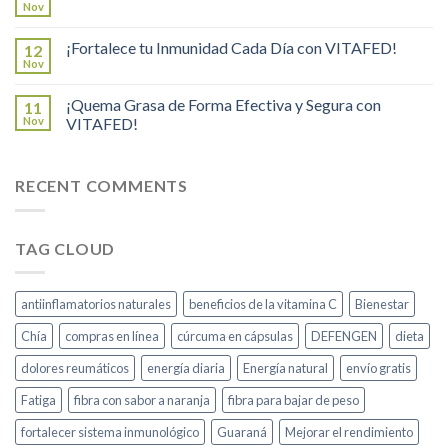
Nov
¡Fortalece tu Inmunidad Cada Día con VITAFED!
12
Nov
¡Quema Grasa de Forma Efectiva y Segura con
11
Nov
VITAFED!
RECENT COMMENTS
TAG CLOUD
antiinflamatorios naturales
beneficios de la vitamina C
Bienestar
Chía
compras en línea
cúrcuma en cápsulas
DEFENGEN
dieta
dolores reumáticos
energía diaria
Energía natural
envío gratis
Fatiga
fibra con sabor a naranja
fibra para bajar de peso
fortalecer sistema inmunológico
Guaraná
Mejorar el rendimiento