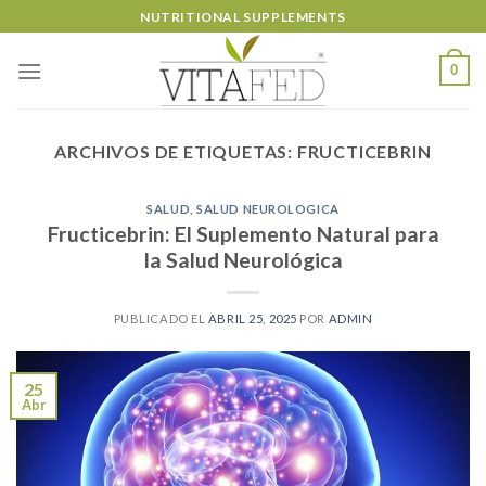
Skip
NUTRITIONAL SUPPLEMENTS
to
content
0
ARCHIVOS DE ETIQUETAS:
FRUCTICEBRIN
SALUD
,
SALUD NEUROLOGICA
Fructicebrin: El Suplemento Natural para
la Salud Neurológica
PUBLICADO EL
ABRIL 25, 2025
POR
ADMIN
25
Abr